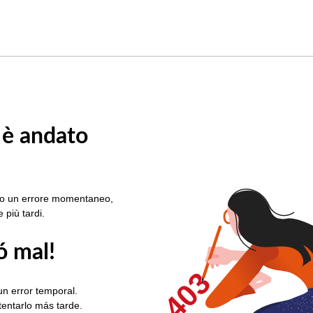
 è andato
rato un errore momentaneo,
e più tardi.
ó mal!
403
un error temporal.
ntentarlo más tarde.